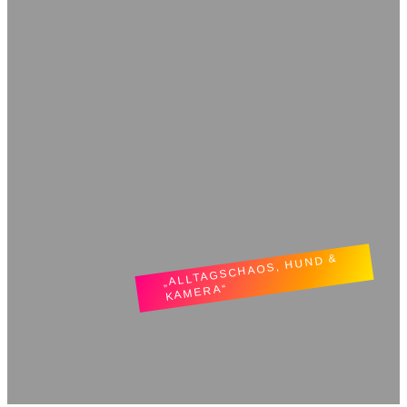
„ALLTAGSCHAOS, HUND &
KAMERA“