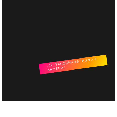
„ALLTAGSCHAOS, HUND &
KAMERA“