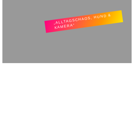
„ALLTAGSCHAOS, HUND &
KAMERA“
TatjLiebt.
Donnerstag, 19. März 2026
Projekt Zuckerfrei