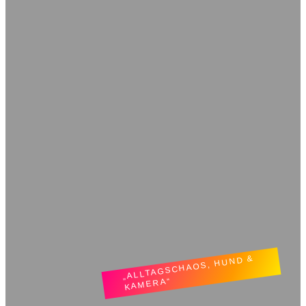
„ALLTAGSCHAOS, HUND &
KAMERA“