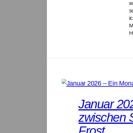
w
s
i
M
H
Januar 20
zwischen 
Frost