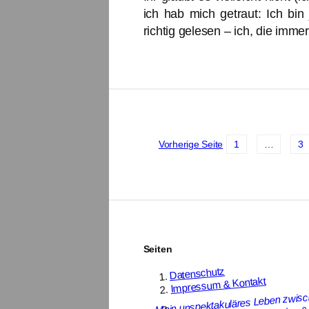
ich hab mich getraut: Ich bin 
richtig gelesen – ich, die imme
Vorherige Seite
1
…
3
Seiten
Datenschutz
Impressum & Kontakt
Mein unspektakuläres Leben zwis