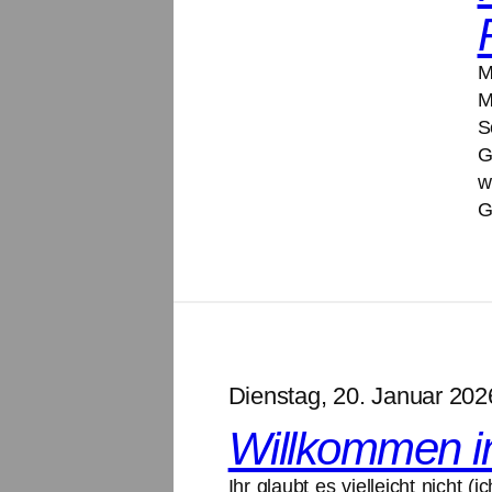
M
M
S
G
w
G
Dienstag, 20. Januar 202
Willkommen i
Ihr glaubt es vielleicht nicht 