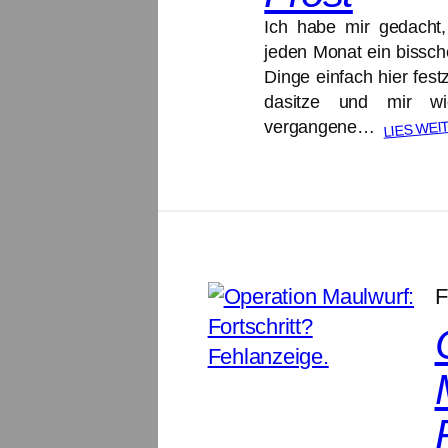
Ich habe mir gedacht,
jeden Monat ein bissc
Dinge einfach hier fes
dasitze und mir wie
LIES WEI
vergangene…
F