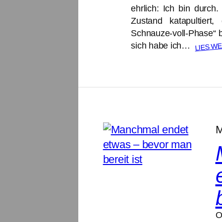
ehrlich: Ich bin durch
Zustand katapultier
Schnauze-voll-Phase“ 
LIES WE
sich habe ich…
M
O