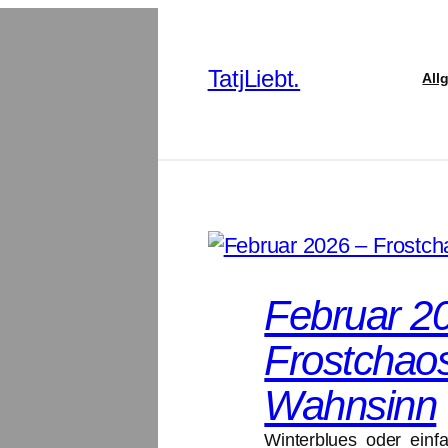
TatjLiebt.
All
Februar 2
Frostchaos
Wahnsinn
Winterblues oder einf