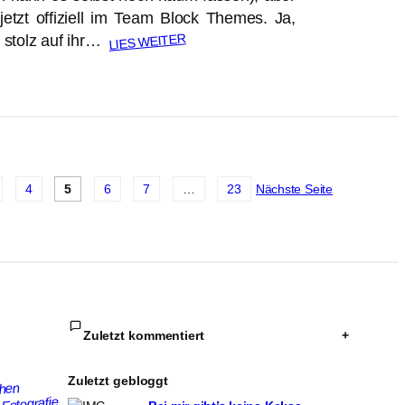
jetzt offiziell im Team Block Themes. Ja,
LIES WEITER
r stolz auf ihr…
4
5
6
7
…
23
Nächste Seite
Zuletzt kommentiert
+
Zuletzt gebloggt
chen