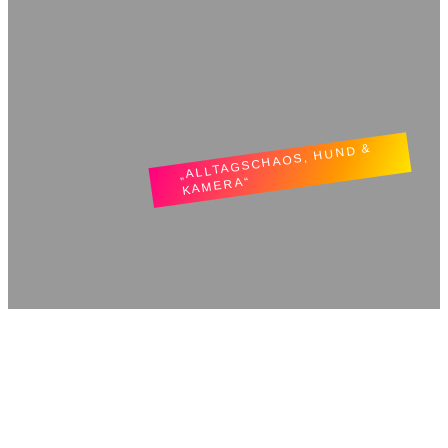
„ALLTAGSCHAOS, HUND &
KAMERA“
TatjLiebt.