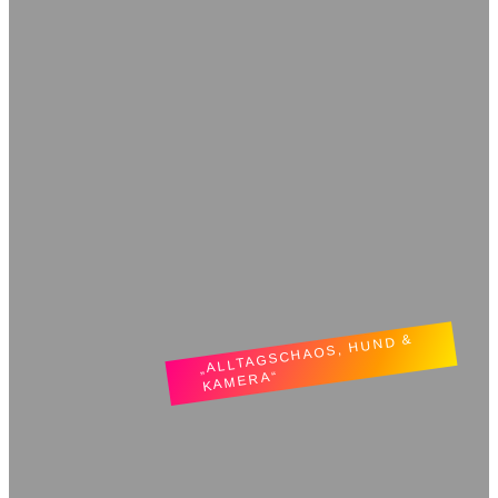
„ALLTAGSCHAOS, HUND &
KAMERA“