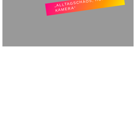
„ALLTAGSCHAOS, HUND &
KAMERA“
TatjLiebt.
Donnerstag, 27. Juli 2023
Leine & Wahnsinn
Hundestrand in St.
Peter Ording an der