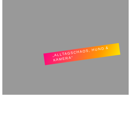
„ALLTAGSCHAOS, HUND &
KAMERA“
TatjLiebt.