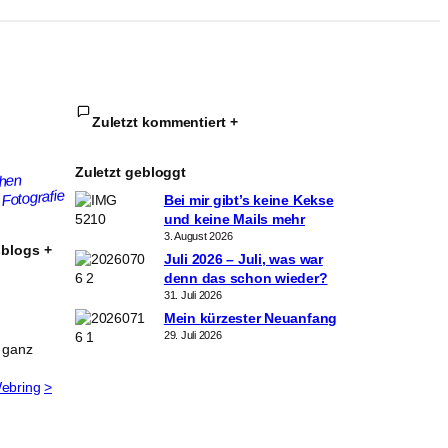
Zuletzt kommentiert
+
Zuletzt gebloggt
chen
Fotografie
Bei mir gibt’s keine Kekse
und keine Mails mehr
3. August 2026
sblogs
+
Juli 2026 – Juli, was war
denn das schon wieder?
31. Juli 2026
Mein kürzester Neuanfang
29. Juli 2026
r ganz
ebring
>