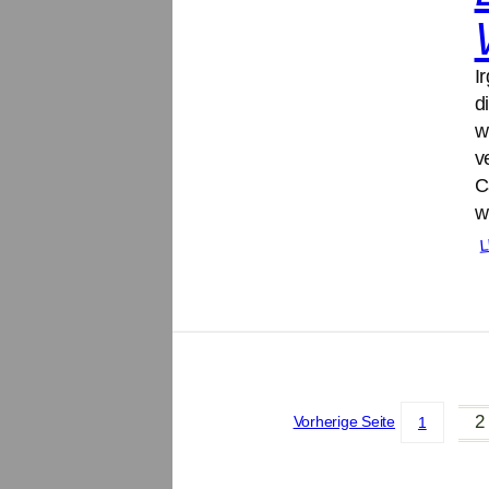
I
d
w
v
C
w
L
2
Vorherige Seite
1