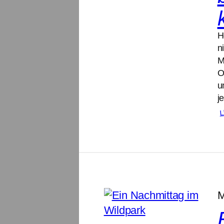
H
n
M
O
u
j
L
M