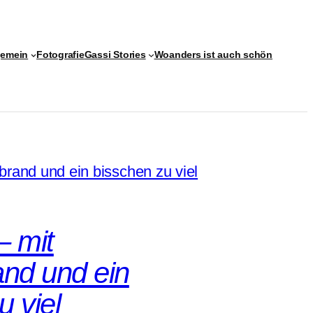
gemein
Fotografie
Gassi Stories
Woanders ist auch schön
– mit
nd und ein
u viel