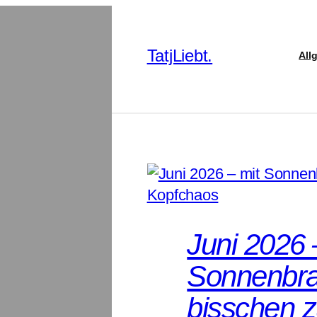
TatjLiebt.
All
Juni 2026 
Sonnenbra
bisschen z