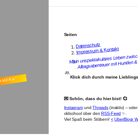
Seiten
Datenschutz
Impressum & Kontakt
Mein unspektakuläres Leben zwis
Alltagsabenteuer mit Hunden & 
Klick dich durch meine Liebling
KAMERA“
💌 Schön, dass du hier bist! 💞
Instagram
und
Threads
(inaktiv) – ode
oldschool über den
RSS-Feed
✨.
Viel Spaß beim Stöbern!
<
UberBlogr W