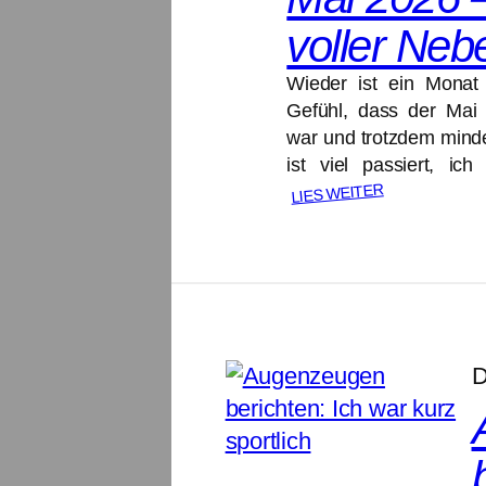
voller Neb
Wieder ist ein Monat
Gefühl, dass der Mai g
war und trotzdem minde
ist viel passiert, ic
LIES WEITER
D