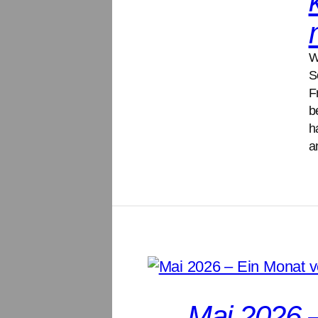
W
S
F
b
h
Mai 2026 