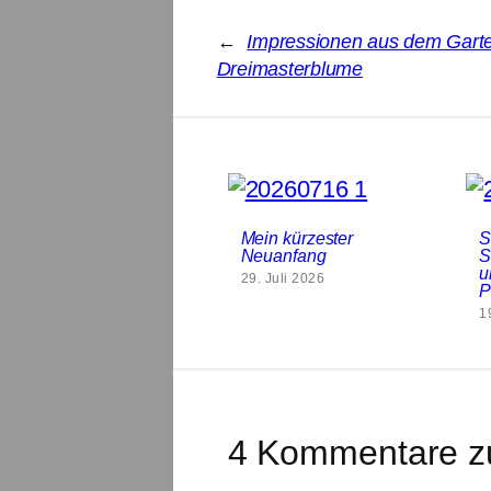
←
Impressionen aus dem Gart
Dreimasterblume
Mein kürzester
S
Neuanfang
S
u
29. Juli 2026
P
1
4 Kommentare zu