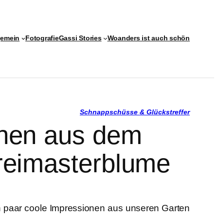
gemein
Fotografie
Gassi Stories
Woanders ist auch schön
Schnappschüsse & Glückstreffer
nen aus dem
reimasterblume
ein paar coole Impressionen aus unseren Garten