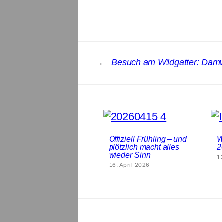
←
Besuch am Wildgatter: Damw
Offiziell Frühling – und
W
plötzlich macht alles
2
wieder Sinn
1
16. April 2026