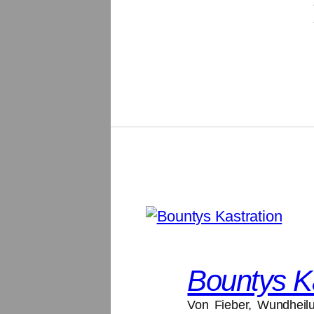
Bountys Ka
Von Fieber, Wundheil