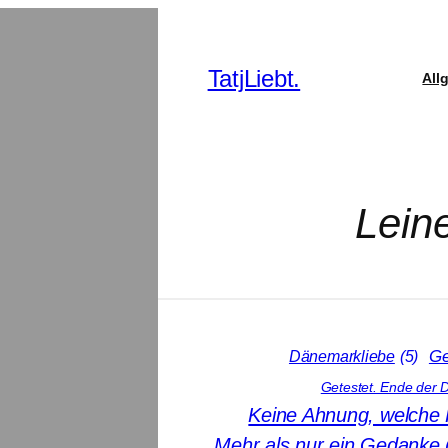
TatjLiebt.
All
Lein
Ge
Dänemarkliebe
(5)
Getestet. Ende der 
Keine Ahnung, welche 
Mehr als nur ein Gedanke