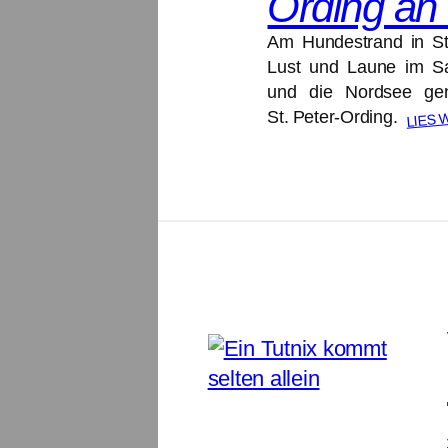
Ording an
Am Hundestrand in St
Lust und Laune im Sa
und die Nordsee ge
LIES 
St. Peter-Ording.