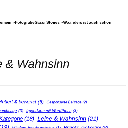
gemein
Fotografie
Gassi Stories
Woanders ist auch schön
e & Wahnsinn
futtert & bewertet
(6)
Gesponserte Beiträge
(2)
Durchsage
(3)
Irgendwas mit WordPress
(3)
Leine & Wahnsinn
(21)
Kategorie
(18)
(19)
Projekt Zuckerfrei
(8)
Mit dem Handy geknipst
(3)