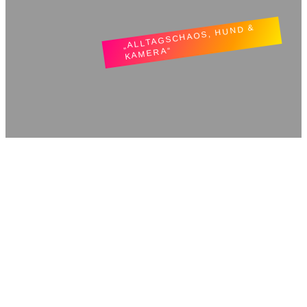
„ALLTAGSCHAOS, HUND &
KAMERA“
TatjLiebt.
Freitag, 17. November 2023
Leine & Wahnsinn
Bountys Kastration