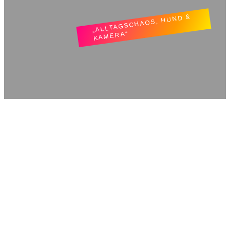
„ALLTAGSCHAOS, HUND &
KAMERA“
TatjLiebt.
Mittwoch, 13. Mai 2026
Woanders ist auch schön
Spaziergang durch den