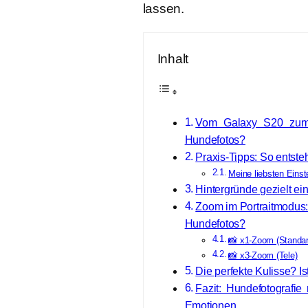
lassen.
Inhalt
Vom Galaxy S20 zum 
Hundefotos?
Praxis-Tipps: So entst
Meine liebsten Einst
Hintergründe gezielt ei
Zoom im Portraitmodus: 
Hundefotos?
📸 x1-Zoom (Standar
📸 x3-Zoom (Tele)
Die perfekte Kulisse? Ist
Fazit: Hundefotografie
Emotionen