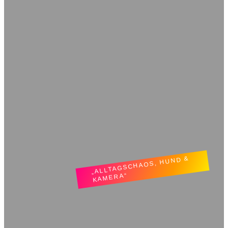
„ALLTAGSCHAOS, HUND &
KAMERA“