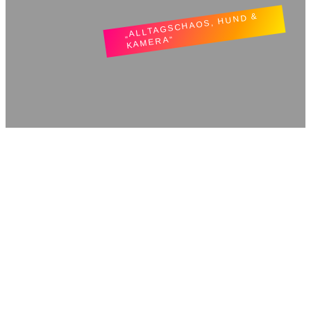
„ALLTAGSCHAOS, HUND &
KAMERA“
TatjLiebt.
Montag, 10. Oktober
Woanders ist auch schön
Dänemarkliebe
2022
Dänemark ’22: