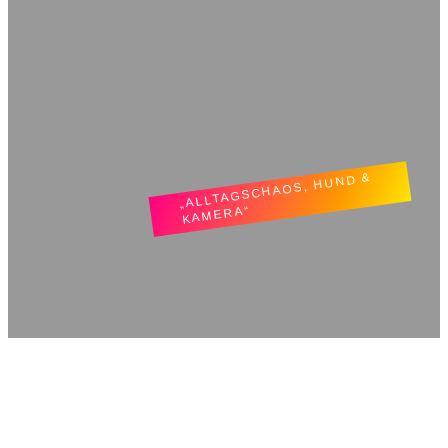
„ALLTAGSCHAOS, HUND &
KAMERA“
TatjLiebt.