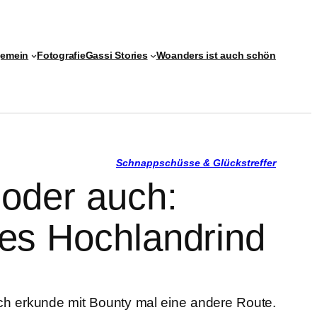
gemein
Fotografie
Gassi Stories
Woanders ist auch schön
Schnappschüsse & Glückstreffer
 oder auch:
hes Hochlandrind
 ich erkunde mit Bounty mal eine andere Route.