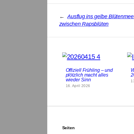
←
Ausflug ins gelbe Blütenmee
zwischen Rapsblüten
Offiziell Frühling – und
W
plötzlich macht alles
2
wieder Sinn
1
16. April 2026
Seiten