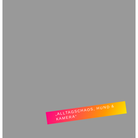
„ALLTAGSCHAOS, HUND &
KAMERA“